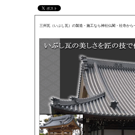
三州瓦（いぶし瓦）の製造・施工なら神社仏閣・社寺から