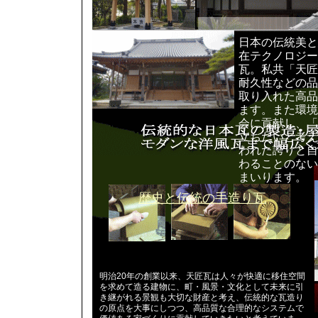
日本の伝統美と
在テクノロジー
瓦。私共「天匠
耐久性などの品
取り入れた高品
ます。また環境
会に貢献し、「
立ちたいと考え
われた誇りと自
わることのない
まいります。
歴史と伝統の手造り瓦
明治20年の創業以来、天匠瓦は人々が快適に移住空間
を求めて造る建物に、町・風景・文化として未来に引
き継がれる景観も大切な財産と考え、伝統的な瓦造り
の原点を大事にしつつ、高品質な合理的なシステムで